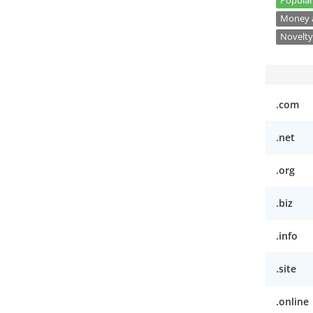
Popular
Money a
Novelty
.com
.net
.org
.biz
.info
.site
.online