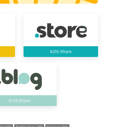
$205.99/рік
$118.99/рік