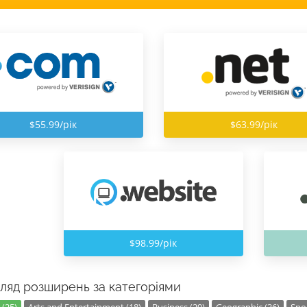
$55.99/рік
$63.99/рік
$98.99/рік
ляд розширень за категоріями