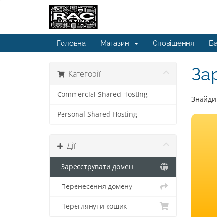
Головна
Магазин
Сповіщення
Ба
За
Категорії
Commercial Shared Hosting
Знайди 
Personal Shared Hosting
Дії
Зареєструвати домен
Перенесення домену
Переглянути кошик