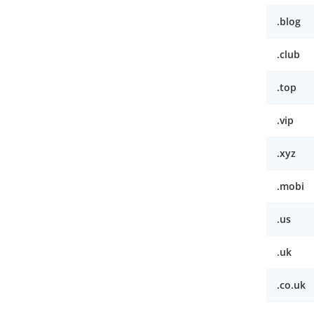
.blog
.club
.top
.vip
.xyz
.mobi
.us
.uk
.co.uk