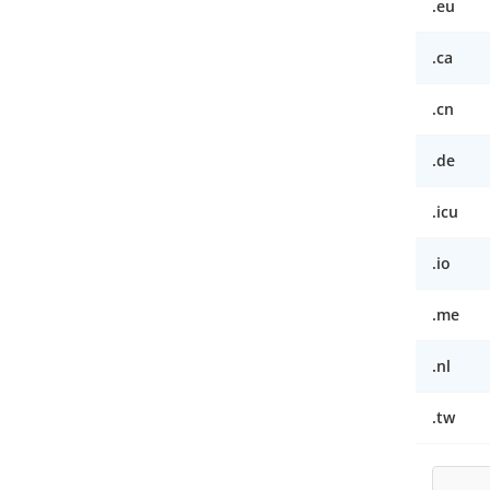
.eu
.ca
.cn
.de
.icu
.io
.me
.nl
.tw