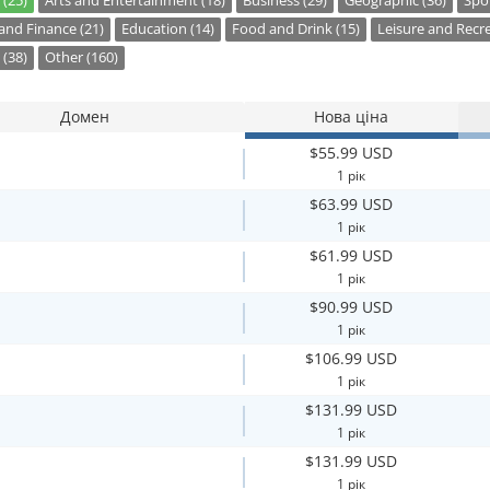
 (25)
Arts and Entertainment (18)
Business (29)
Geographic (36)
Spor
nd Finance (21)
Education (14)
Food and Drink (15)
Leisure and Recre
 (38)
Other (160)
Домен
Нова ціна
$55.99 USD
1 рік
$63.99 USD
1 рік
$61.99 USD
1 рік
$90.99 USD
1 рік
$106.99 USD
1 рік
$131.99 USD
1 рік
$131.99 USD
1 рік