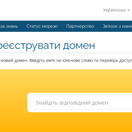
Українська
за знань
Статус мережі
Партнерство
Зв'язок з нам
реєструвати домен
новий домен. Введіть им'я чи ключове слово та перевірь доступ