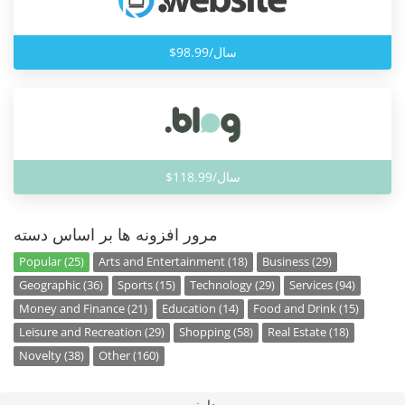
$98.99/سال
$118.99/سال
مرور افزونه ها بر اساس دسته
Popular (25)
Arts and Entertainment (18)
Business (29)
Geographic (36)
Sports (15)
Technology (29)
Services (94)
Money and Finance (21)
Education (14)
Food and Drink (15)
Leisure and Recreation (29)
Shopping (58)
Real Estate (18)
Novelty (38)
Other (160)
دامنه