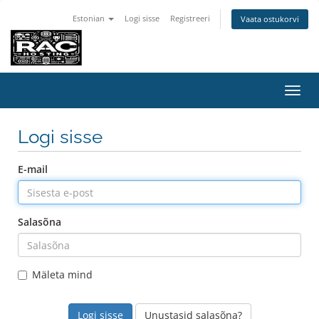
Estonian
Logi sisse
Registreeri
Vaata ostukorvi
Lülit
navig
Logi sisse
E-mail
Salasõna
Mäleta mind
Unustasid salasõna?